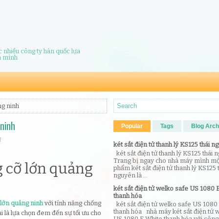
 nhiều công ty hàn quốc lựa
a mình
ng ninh
ninh
Popular
Tags
Blog Arch
két sắt điện tử thanh lý KS125 thái n
két sắt điện tử thanh lý KS125 thái 
Trang bị ngay cho nhà máy mình mộ
g cỡ lớn quảng
phẩm két sắt điện tử thanh lý KS125 
nguyên là ...
két sắt điện tử welko safe US 1080 
thanh hóa
 lớn quảng ninh
với tính năng chống
két sắt điện tử welko safe US 1080
thanh hóa nhà máy két sắt điện tử 
i là lựa chọn đem đến sự tối ưu cho
US 1080 E White thanh hóa với công