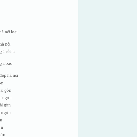
hà nội loại
hà nội
giá rẻ hà
 giá bao
 đẹp hà nội
òn
sài gòn
sài gòn
ài gòn
ài gòn
òn
òn
gòn