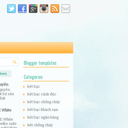
Blogger templates
ives
Categories
guyên
két bạc
nguyên
t bộ sản
két bạc cánh đúc
thái
két bạc chống cháy
két bạc khách sạn
E White
két bạc ngân hàng
 E White
welko safe
két chống cháy
 nghệ thép