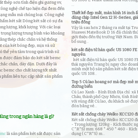
ắt thép sơn tĩnh điện ghi gương vv,
...
Công nghệ chế tạo hiện đại đem đến
Thiết kế đẹp mắt, màn hình 16 inch ấ
dạng mẫu mã chủng loại. Công nghệ
dùng chip Intel Gen 12 H-Series, gi
hẩm két sắt Dòng két sắt có sự đa
triệu đồng
g lượng, khối lượng. Với các loại
Vậy là sau hơn 2 tháng ra mắt tại Tr
Huawei MateBook D 16 đã chính th
ì trọng lượng trung bình vào khoảng
giới thiệu đến thị trường Việt Nam. Đ
ằng thép chắc chắn và hệ thống
bổ sung...
ặt của két bóng đẹp, mịn và sử
két sắt điện tử hàn quốc US 1080 FE 
ó thể yên tâm trong quá trình sử
nguyên
uôn được đảm bảo do két sắt bemc
két sắt điện tử hàn quốc US 1080 F
chắc chắn, dày dặn. Dưới đây là
thái nguyên Trang bị ngay cho doan
mình một bộ sản phẩm két sắt điện 
úc bemc cho chất lượng tốt nhất.
quốc US 108...
n phẩm liên tục cập nhật sản phẩm
Top 5 Cù lao hoang sơ mà đẹp mê 
đường biển
Cù Lao Xanh - Bình Định Địa chỉ: xã
Châu, thành phố Quy Nhơn, tỉnh Bìn
với vùng đất Cù lao, du khách sẽ đư
đón bằng vẻ...
Két sắt chống cháy Welko KCC120 đi
dùng trong ngân hàng là gì?
Két sắt chống cháy Welko KCC120 đi
- Trọng lượng: 120kg - Kích thước ng
C*R*S) mm: 668 * 450 * 460 - Kích
dụng ( C*R*S) m...
emc
là sản phẩm két sắt được sản