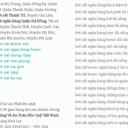
ai Bà Trưng, Quận Đống Đa, Quận
két sắt ngân hàng khoá điện tử
y
, Quận Thanh Xuân, Quận Hoàng
két sắt ngân hàng hoà phát đà
t sắt Thanh Trì
, Huyện Gia Lâm,
két sắt ngân hàng bdi đà nẵng
ắt ngân hàng Quận Hà Đông
, Thị xã
két sắt ngân hàng mini đà nẵn
Huyện Thạch Thất, Huyện Quốc Oai,
Huyện Hoài Đức, Huyện Mỹ Đức,
két sắt ngân hàng bmc đà nẵn
yện Phú Xuyên, Huyện Mê Linh
két sắt ngân hàng bemc đà nẵ
et-sat-khach-san
két sắt ngân hàng shb đà nẵng
ket-sat-ngan-hang-bemc
két sắt ngân hàng nhà nước đà
et-sat-chong-chay
két sắt ngân hàng acb đà nẵng
et-sat-van-phong
et-sat-sai-gon
két sắt bemc ngân hàng ở đà 
t-sat-mini
két sắt bemc ngân hàng tại đà
et-sat-ha-noi
két sắt ngân hàng điện tử quản
két sắt ngân hàng chống cháy 
két sắt ngân hàng chống trộm 
két sắt ngân hàng chính hãng 
ồ Sơ An Phát lớn nhất
két sắt ngân hàng khoá uy tín 
 HCM giao hàng tận nơi nhanh chóng
Hàng Và An Toàn Kho Quỹ Việt Nam
két sắt ngân hàng cỡ lớn quảng
Láng Hoà Lạc
két sắt ngân hàng siêu to quản
P2: 024 33947067 - VP3: 024