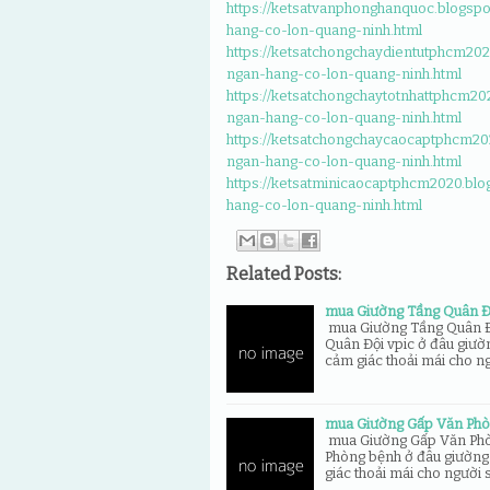
https://ketsatvanphonghanquoc.blogsp
hang-co-lon-quang-ninh.html
https://ketsatchongchaydientutphcm202
ngan-hang-co-lon-quang-ninh.html
https://ketsatchongchaytotnhattphcm20
ngan-hang-co-lon-quang-ninh.html
https://ketsatchongchaycaocaptphcm20
ngan-hang-co-lon-quang-ninh.html
https://ketsatminicaocaptphcm2020.bl
hang-co-lon-quang-ninh.html
Related Posts:
mua Giường Tầng Quân Độ
mua Giường Tầng Quân Đ
Quân Đội vpic ở đâu giườn
cảm giác thoải mái cho n
mua Giường Gấp Văn Phò
mua Giường Gấp Văn Phò
Phòng bệnh ở đâu giường 
giác thoải mái cho người