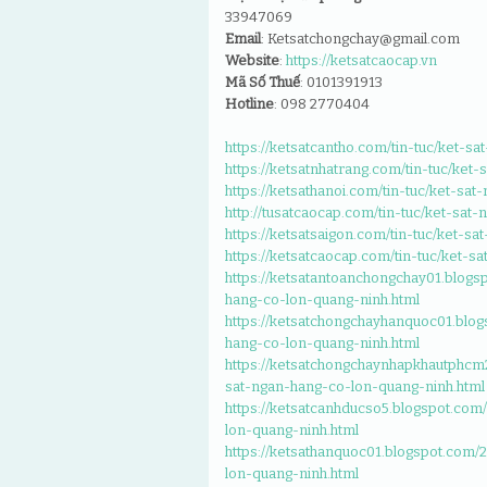
33947069
Email
: Ketsatchongchay@gmail.com
Website
:
https://ketsatcaocap.vn
Mã Số Thuế
: 0101391913
Hotline
: 098 2770404
https://ketsatcantho.com/tin-tuc/ket-s
https://ketsatnhatrang.com/tin-tuc/ke
https://ketsathanoi.com/tin-tuc/ket-sa
http://tusatcaocap.com/tin-tuc/ket-sa
https://ketsatsaigon.com/tin-tuc/ket-s
https://ketsatcaocap.com/tin-tuc/ket-
https://ketsatantoanchongchay01.blogs
hang-co-lon-quang-ninh.html
https://ketsatchongchayhanquoc01.blo
hang-co-lon-quang-ninh.html
https://ketsatchongchaynhapkhautphcm
sat-ngan-hang-co-lon-quang-ninh.html
https://ketsatcanhducso5.blogspot.com
lon-quang-ninh.html
https://ketsathanquoc01.blogspot.com/
lon-quang-ninh.html