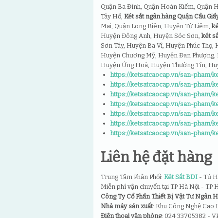
Quận Ba Đình, Quận Hoàn Kiếm, Quận H
Tây Hồ,
Két sắt ngân hàng Quận Cầu Giấ
Mai, Quận Long Biên, Huyện Từ Liêm,
ké
Huyện Đông Anh, Huyện Sóc Sơn,
két s
Sơn Tây, Huyện Ba Vì, Huyện Phúc Thọ, 
Huyện Chương Mỹ, Huyện Đan Phượng, 
Huyện Ứng Hoà, Huyện Thường Tín, Hu
https://ketsatcaocap.vn/san-pham/k
https://ketsatcaocap.vn/san-pham/
https://ketsatcaocap.vn/san-pham/k
https://ketsatcaocap.vn/san-pham/k
https://ketsatcaocap.vn/san-pham/k
https://ketsatcaocap.vn/san-pham/ke
https://ketsatcaocap.vn/san-pham/k
Liên hệ đặt hàng
Trung Tâm Phân Phối:
Két Sắt BDI
- Tủ H
Miễn phí vận chuyển tại TP Hà Nội - TP
Công Ty Cổ Phần Thiết Bị Vật Tư Ngân 
Nhà máy sản xuất
: Khu Công Nghệ Cao 
Điện thoại văn phòng
: 024 33705382 - V