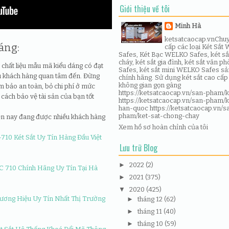
Giới thiệu về tôi
Minh Hà
ketsatcaocap.vn
Chu
áng:
cấp các loại Két Sắt 
Safes, Két Bạc WELKO Safes, két sắ
cháy, két sắt gia đình, két sắt văn 
ì chất liệu mẫu mã kiểu dáng có đạt
Safes, két sắt mini WELKO Safes s
u khách hàng quan tâm đến. Đừng
chính hãng. Sử dụng két sắt cao cấp
không gian gọn gàng
m bảo an toàn, bỏ chi phí ở mức
https://ketsatcaocap.vn/san-pham/k
à cách bảo vệ tài sản của bạn tốt
https://ketsatcaocap.vn/san-pham/k
han-quoc
https://ketsatcaocap.vn/s
pham/ket-sat-chong-chay
ện nay đang được nhiều khách hàng
Xem hồ sơ hoàn chỉnh của tôi
Lưu trữ Blog
►
2022
(2)
►
2021
(375)
▼
2020
(425)
►
tháng 12
(62)
►
tháng 11
(40)
►
tháng 10
(59)