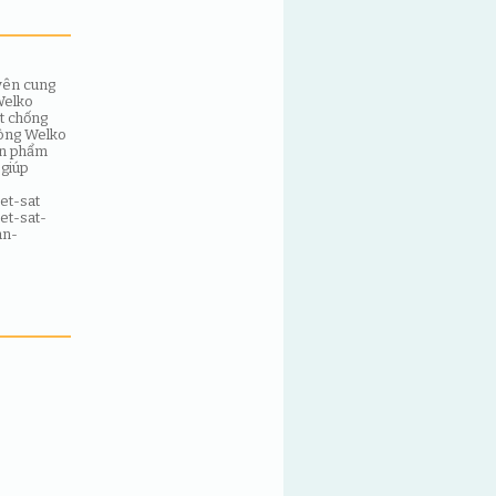
yên cung
Welko
t chống
phòng Welko
ản phẩm
 giúp
et-sat
et-sat-
an-