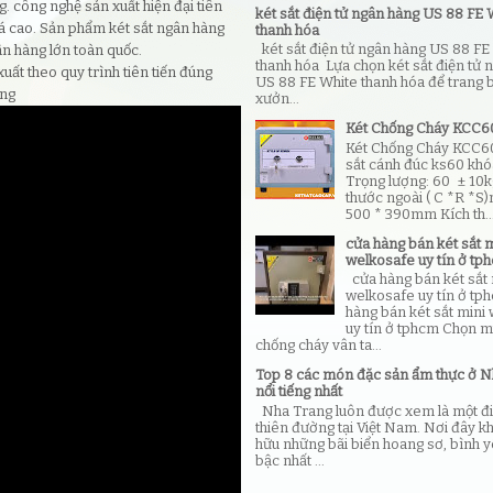
. công nghệ sản xuất hiện đại tiên
két sắt điện tử ngân hàng US 88 FE 
iá cao. Sản phẩm két sắt ngân hàng
thanh hóa
két sắt điện tử ngân hàng US 88 FE
ân hàng lớn toàn quốc.
thanh hóa Lựa chọn két sắt điện tử 
uất theo quy trình tiên tiến đúng
US 88 FE White thanh hóa để trang 
ợng
xưởn...
Két Chống Cháy KCC
Két Chống Cháy KCC6
sắt cánh đúc ks60 khó
Trọng lượng: 60 ± 10k
thước ngoài ( C *R *S
500 * 390mm Kích th..
cửa hàng bán két sắt m
welkosafe uy tín ở tp
cửa hàng bán két sắt 
welkosafe uy tín ở tp
hàng bán két sắt mini
uy tín ở tphcm Chọn m
chống cháy vân ta...
Top 8 các món đặc sản ẩm thực ở N
nổi tiếng nhất
Nha Trang luôn được xem là một đ
thiên đường tại Việt Nam. Nơi đây k
hữu những bãi biển hoang sơ, bình 
bậc nhất ...