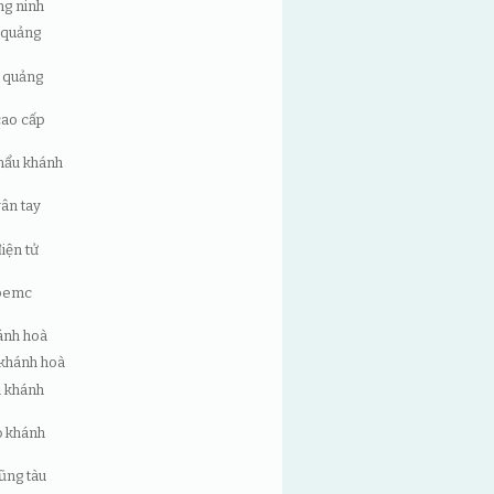
ng ninh
ử quảng
y quảng
cao cấp
khẩu khánh
vân tay
iện tử
 bemc
hánh hoà
u khánh hoà
h khánh
ỏ khánh
ũng tàu