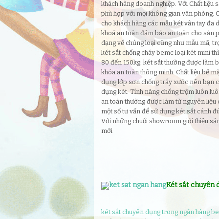
khách hàng doanh nghiệp. Với Chất liệu s
phù hợp với mọi không gian văn phòng. 
cho khách hàng các mẫu két vân tay đa 
khoá an toàn đảm bảo an toàn cho sản p
dạng về chủng loại cũng như mẫu mã, trọn
két sắt chống cháy bemc loại két mini th
80 đến 150kg. két sắt thường được làm b
khóa an toàn thông minh. Chất liệu bề m
dụng lớp sơn chống trầy xước nên bạn c
dụng két. Tính năng chống trộm luôn l
an toàn thường được làm từ nguyên liệu 
một số tư vấn để sử dụng két sắt cánh đ
Với những chuỗi showroom giới thiệu sả
mới
Két sắt chuyên 
két sắt chuyên dụng trong ngân hàng b