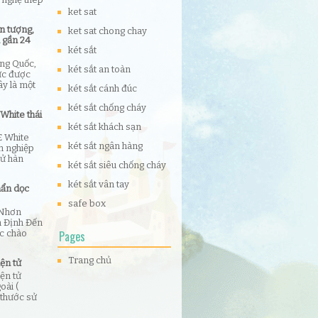
ket sat
n tượng,
ket sat chong chay
á gần 24
két sắt
ung Quốc,
két sắt an toàn
ức được
ây là một
két sắt cánh đúc
két sắt chống cháy
White thái
két sắt khách sạn
E White
két sắt ngân hàng
h nghiệp
tử hàn
két sắt siêu chống cháy
két sắt vân tay
mẩn dọc
safe box
 Nhơn
h Định Đến
ợc chào
Pages
Trang chủ
ện tử
ện tử
oài (
 thước sử