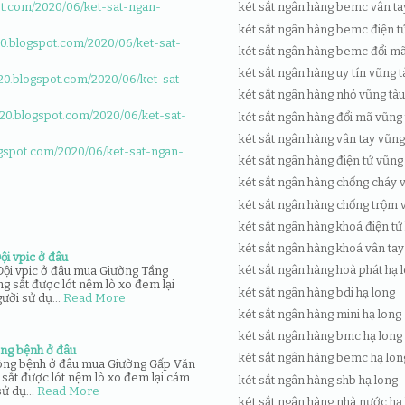
két sắt ngân hàng bemc vân ta
ot.com/2020/06/ket-sat-ngan-
két sắt ngân hàng bemc điện t
0.blogspot.com/2020/06/ket-sat-
két sắt ngân hàng bemc đổi mã
két sắt ngân hàng uy tín vũng t
20.blogspot.com/2020/06/ket-sat-
két sắt ngân hàng nhỏ vũng tà
20.blogspot.com/2020/06/ket-sat-
két sắt ngân hàng đổi mã vũng
két sắt ngân hàng vân tay vũng
ogspot.com/2020/06/ket-sat-ngan-
két sắt ngân hàng điện tử vũng
két sắt ngân hàng chống cháy 
két sắt ngân hàng chống trộm 
két sắt ngân hàng khoá điện tử
két sắt ngân hàng khoá vân tay
i vpic ở đâu
két sắt ngân hàng hoà phát hạ 
ội vpic ở đâu mua Giường Tầng
g sắt được lót nệm lò xo đem lại
két sắt ngân hàng bdi hạ long
gười sử dụ…
Read More
két sắt ngân hàng mini hạ long
két sắt ngân hàng bmc hạ long
ng bệnh ở đâu
két sắt ngân hàng bemc hạ lon
ng bệnh ở đâu mua Giường Gấp Văn
sắt được lót nệm lò xo đem lại cảm
két sắt ngân hàng shb hạ long
 sử dụ…
Read More
két sắt ngân hàng nhà nước hạ