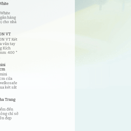
White
 White
ngân hàng
bị cho nhà
60N VT
0N VT Két
a vân tay
g Kích
)mm: 400 *
.
ini
hcm
mini
hcm cửa
 welkosafe
ua két sắt
ha Trang
iểm đến
hông chỉ sở
yên đẹp